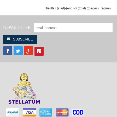
Risultati {start}-{end} di {total} ({pages} Pagine)
NEWSLETTER