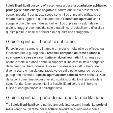
I
gioielli spirituali
possono efficacemente aiutare la
guarigione spirituale
,
proteggere dalle energie negative
e ridurre quelle già presenti nel
corpo. Importanti per questo scopo sono il tipo di metallo utilizzato per
creare questi oggetti in quanto determina il
beneficio spirituale
che il
soggetto può ottenere indossandoli e il tipo di pietra incastonata nei
gioielli. I raggi provenienti dal sole e da altri corpi celesti sono riflessi da
queste pietre in base ai principi e alle qualità che attraggono.
Gioielli spirituali: benefici del rame
Forse, in pochi sanno che il rame è un metallo molto utile ed efficace da
indossare per la guarigione.
I bracciali composti da rame aiutano a
scaricare lo stress e a combattere i dolori reumatici
. In sinergia con
ottone e metallo bianco hanno la capacità di indicare lo stato energetico
della persona che li indossa. In caso di malessere infatti, il bracciale
diventa scuro e rilascia una traccia verde sulla pelle tornando lucido a
guarigione avvenuta. I
gioielli spirituali composti da rame
sono utilizzati
da secoli come rimedio per diversi disturbi, soprattutto di tipo articolare
come l'artrite, favoriscono infatti la flessibilità articolare e il liberano il
flusso di energia bloccata nell'organismo.
Gioielli spirituali: perle di mala per la meditazione
Tra i
gioielli spirituali
sono particolarmente interessanti i
mala
. Le
perle di
mala
vengono utilizzate per
meditare
, favorire la guarigione o come