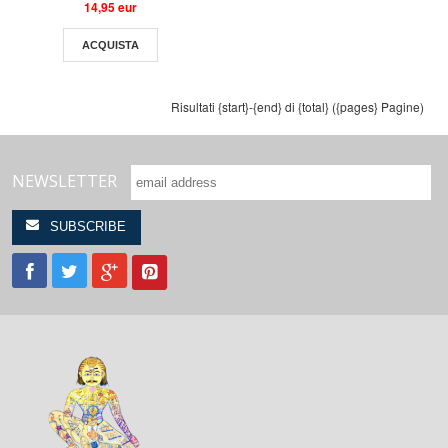
14,95 eur
ACQUISTA
Risultati {start}-{end} di {total} ({pages} Pagine)
NEWSLETTER