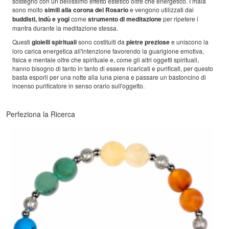
sostegno con un bellissimo effetto estetico oltre che energetico. I mala
sono molto
simili alla corona del Rosario
e vengono utilizzati dai
buddisti, indù e yogi
come
strumento di meditazione
per ripetere i
mantra durante la meditazione stessa.
Questi
gioielli spirituali
sono costituiti da
pietre preziose
e uniscono la
loro carica energetica all'intenzione favorendo la guarigione emotiva,
fisica e mentale oltre che spirituale e, come gli altri oggetti spirituali,
hanno bisogno di tanto in tanto di essere ricaricati e purificati, per questo
basta esporli per una notte alla luna piena e passare un bastoncino di
incenso purificatore in senso orario sull'oggetto.
Perfeziona la Ricerca