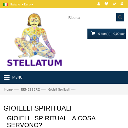
Italiano
Euro
0 item(s) - 0,00 eur
MENU
—›
—›
—›
Home
BENESSERE
Gioielli Spirituali
GIOIELLI SPIRITUALI
GIOIELLI SPIRITUALI, A COSA
SERVONO?