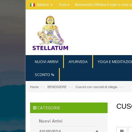
Italiano
Euro
Benvenuto! Effettua il
login
o
crea u
NUOVI ARRIVI
AYURVEDA
YOGA E MEDITAZIO
SCONTO %
—›
—›
—›
Home
BENESSERE
Cuscini con noccioli di ciliegia
CUSC
CATEGORIE
Nuovi Arrivi
AYURVEDA