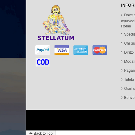
INFOR
Dove 
ayurvedi
Roma
Spediz
Chi S
Diritto
Modal
Pagam
Tutela
Orari 
Benven
Back to Top