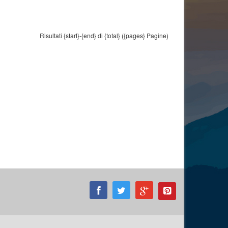
Risultati {start}-{end} di {total} ({pages} Pagine)