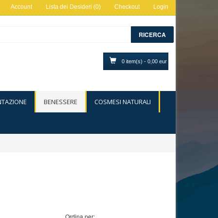
Account
Lista dei Desideri (0)
Checkout
Login
RICERCA
0 item(s) - 0,00 eur
NTAZIONE
BENESSERE
COSMESI NATURALI
Ordina per: