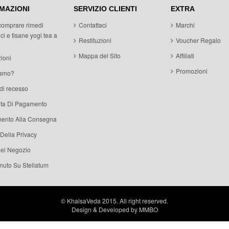
MAZIONI
SERVIZIO CLIENTI
EXTRA
comprare rimedi
Contattaci
Marchi
ci e tisane yogi tea a
Restituzioni
Voucher Regalo
Mappa del Sito
Affiliati
ioni
Promozioni
iamo?
 di recesso
ita Di Pagamento
ento Alla Consegna
 Della Privacy
del Negozio
uto Su Stellatum
© KhalsaVeda 2015. All right reserved.
Design & Developed by
MMBO