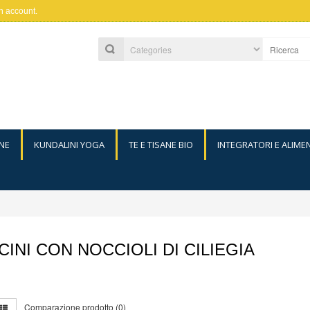
n account
.
NE
KUNDALINI YOGA
TE E TISANE BIO
INTEGRATORI E ALIME
INI CON NOCCIOLI DI CILIEGIA
Comparazione prodotto (0)