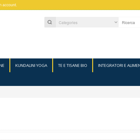
n account
.
NE
KUNDALINI YOGA
TE E TISANE BIO
INTEGRATORI E ALIME