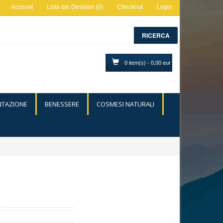
Account
Lista dei Desideri (0)
Checkout
Login
RICERCA
0 item(s) - 0,00 eur
NTAZIONE
BENESSERE
COSMESI NATURALI