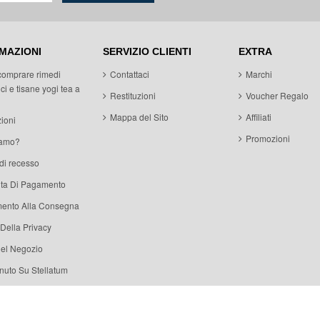
MAZIONI
SERVIZIO CLIENTI
EXTRA
comprare rimedi
Contattaci
Marchi
ci e tisane yogi tea a
Restituzioni
Voucher Regalo
Mappa del Sito
Affiliati
ioni
Promozioni
iamo?
 di recesso
ita Di Pagamento
ento Alla Consegna
 Della Privacy
del Negozio
uto Su Stellatum
© KhalsaVeda 2015. All right reserved.