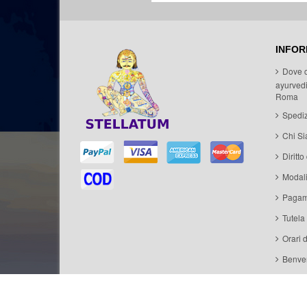
INFOR
Dove 
ayurvedi
Roma
Spediz
Chi S
Diritto
Modal
Pagam
Tutela
Orari 
Benven