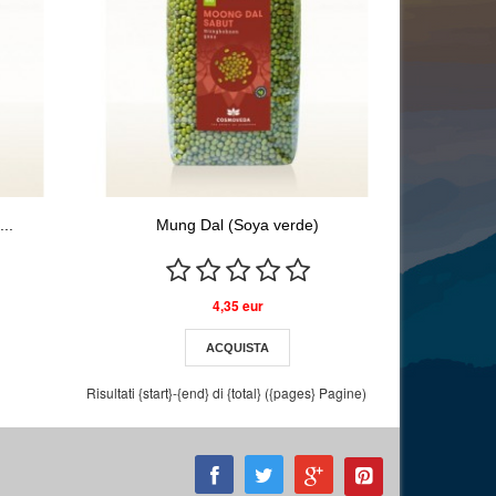
..
Mung Dal (Soya verde)
4,35 eur
ACQUISTA
Risultati {start}-{end} di {total} ({pages} Pagine)