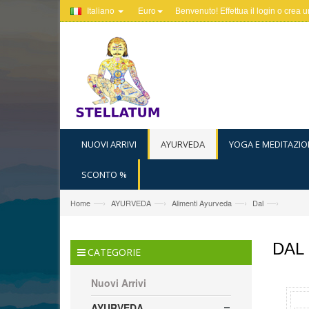
Italiano
Euro
Benvenuto! Effettua il
login
o
crea u
NUOVI ARRIVI
AYURVEDA
YOGA E MEDITAZIO
SCONTO %
—›
—›
—›
—›
Home
AYURVEDA
Alimenti Ayurveda
Dal
DAL
CATEGORIE
Nuovi Arrivi
AYURVEDA