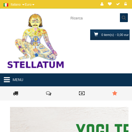
Italiano
Euro
0 item(s) - 0,00 eur
MENU