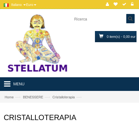
Italiano
Euro
0 item(s) - 0,00 eur
MENU
—›
—›
—›
Home
BENESSERE
Cristalloterapia
CRISTALLOTERAPIA