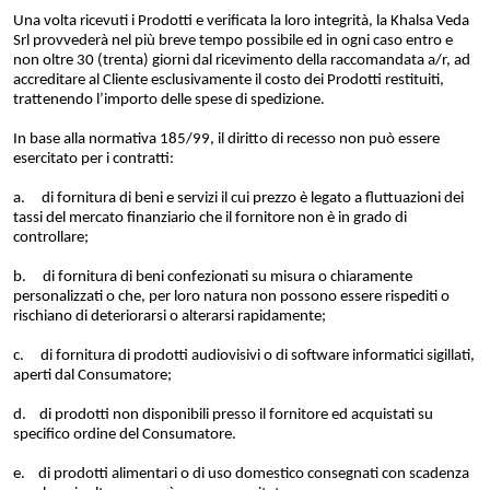
Una volta ricevuti i Prodotti e verificata la loro integrità, la Khalsa Veda
Srl provvederà nel più breve tempo possibile ed in ogni caso entro e
non oltre 30 (trenta) giorni dal ricevimento della raccomandata a/r, ad
accreditare al Cliente esclusivamente il costo dei Prodotti restituiti,
trattenendo l’importo delle spese di spedizione.
In base alla normativa 185/99, il diritto di recesso non può essere
esercitato per i contratti:
a. di fornitura di beni e servizi il cui prezzo è legato a fluttuazioni dei
tassi del mercato finanziario che il fornitore non è in grado di
controllare;
b. di fornitura di beni confezionati su misura o chiaramente
personalizzati o che, per loro natura non possono essere rispediti o
rischiano di deteriorarsi o alterarsi rapidamente;
c. di fornitura di prodotti audiovisivi o di software informatici sigillati,
aperti dal Consumatore;
d. di prodotti non disponibili presso il fornitore ed acquistati su
specifico ordine del Consumatore.
e. di prodotti alimentari o di uso domestico consegnati con scadenza