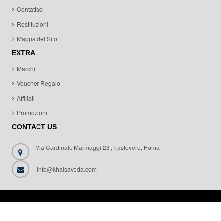
Contattaci
Restituzioni
Mappa del Sito
EXTRA
Marchi
Voucher Regalo
Affiliati
Promozioni
CONTACT US
Via Cardinale Marmaggi 23 ,Trastevere, Roma
info@khalsaveda.com
© KhalsaVeda 2015. All right reserved.
Design & Developed by
MMBO