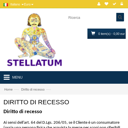
Italiano
Euro
0 item(s) - 0,00 eur
MENU
—›
—›
Home
Diritto di recesso
DIRITTO DI RECESSO
Diritto di recesso
Ai sensi dell’art. 64 del D.Lgs. 206/05, se il Cliente è un consumatore
(ossia una persona fisica che acquista la merce per scopi non riferibili