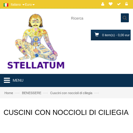
Italiano
Euro
0 item(s) - 0,00 eur
MENU
—›
—›
—›
Home
BENESSERE
Cuscini con noccioli di ciliegia
CUSCINI CON NOCCIOLI DI CILIEGIA