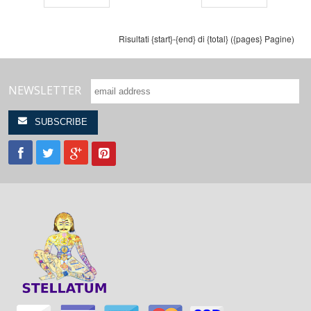
Risultati {start}-{end} di {total} ({pages} Pagine)
NEWSLETTER