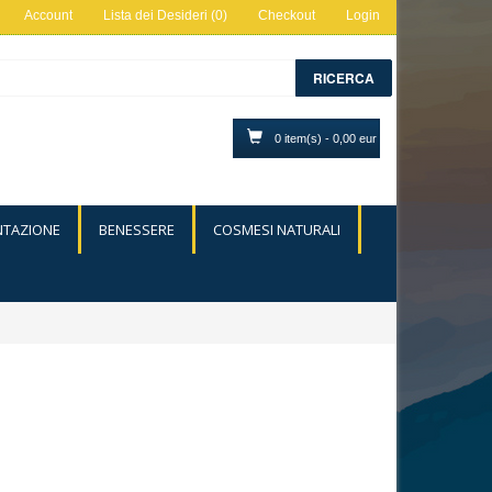
Account
Lista dei Desideri (0)
Checkout
Login
RICERCA
0 item(s) - 0,00 eur
NTAZIONE
BENESSERE
COSMESI NATURALI