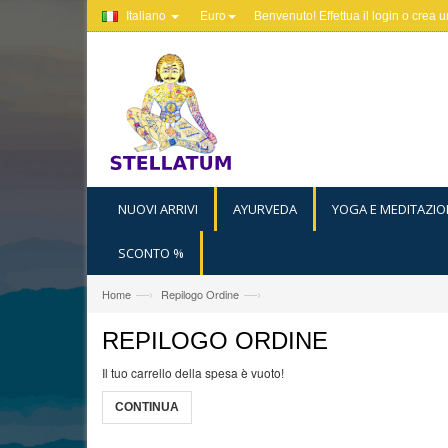
Italiano
Euro
Benvenuto! Effettua il
login
o
crea u
NUOVI ARRIVI
AYURVEDA
YOGA E MEDITAZIO
SCONTO %
—›
—›
Home
Repilogo Ordine
REPILOGO ORDINE
Il tuo carrello della spesa è vuoto!
CONTINUA