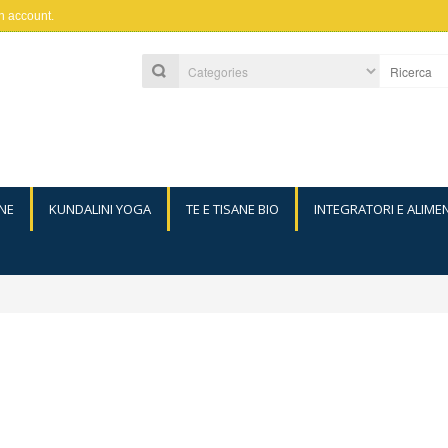
n account
.
NE
KUNDALINI YOGA
TE E TISANE BIO
INTEGRATORI E ALIME