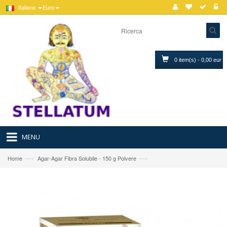
Italiano
Euro
0 item(s) - 0,00 eur
MENU
—›
—›
Home
Agar-Agar Fibra Solubile - 150 g Polvere