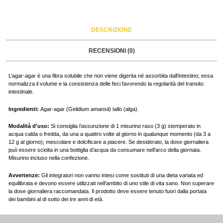
DESCRIZIONE
RECENSIONI (0)
L’agar-agar è una fibra solubile che non viene digerita né assorbita dall’intestino; essa
normalizza il volume e la consistenza delle feci favorendo la regolarità del transito
intestinale.
Ingredienti:
Agar-agar (Gelidium amansii) tallo (alga).
Modalità d'uso:
Si consiglia l’assunzione di 1 misurino raso (3 g) stemperato in
acqua calda o fredda, da una a quattro volte al giorno in qualunque momento (da 3 a
12 g al giorno); mescolare e dolcificare a piacere. Se desiderato, la dose giornaliera
può essere sciolta in una bottiglia d’acqua da consumare nell'arco della giornata.
Misurino incluso nella confezione.
Avvertenze:
Gli integratori non vanno intesi come sostituti di una dieta variata ed
equilibrata e devono essere utilizzati nell’ambito di uno stile di vita sano. Non superare
la dose giornaliera raccomandata. Il prodotto deve essere tenuto fuori dalla portata
dei bambini al di sotto dei tre anni di età.