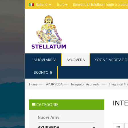
Italiano
Euro
Benvenuto! Effettua il
login
o
crea u
NUOVI ARRIVI
AYURVEDA
YOGA E MEDITAZIO
SCONTO %
—›
—›
—›
Home
AYURVEDA
Integratori Ayurveda
Integratori Tra
INT
CATEGORIE
Nuovi Arrivi
AYURVEDA