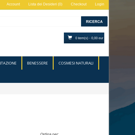
Account
Lista dei Desideri (0)
Checkout
Login
RICERCA
0 item(s) - 0,00 eur
NTAZIONE
BENESSERE
COSMESI NATURALI
Ordina per: