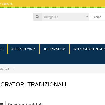
n account
.
NE
KUNDALINI YOGA
TE E TISANE BIO
INTEGRATORI E ALIME
—›
dizionali
EGRATORI TRADIZIONALI
Comparazione prodotto (0)