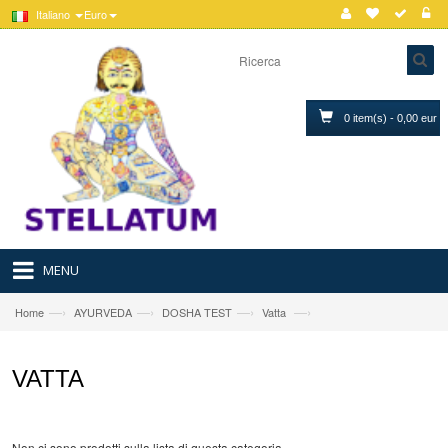
Italiano
Euro
0 item(s) - 0,00 eur
MENU
—›
—›
—›
—›
Home
AYURVEDA
DOSHA TEST
Vatta
VATTA
Non ci sono prodotti sulla lista di questa categoria.