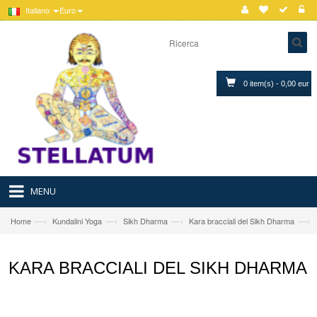
Italiano
Euro
0 item(s) - 0,00 eur
MENU
—›
—›
—›
—›
Home
Kundalini Yoga
Sikh Dharma
Kara bracciali del Sikh Dharma
KARA BRACCIALI DEL SIKH DHARMA