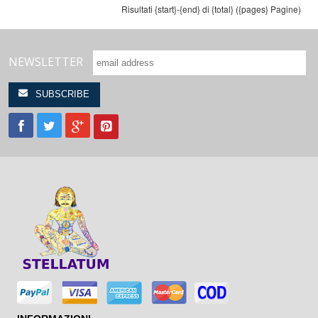
Risultati {start}-{end} di {total} ({pages} Pagine)
NEWSLETTER