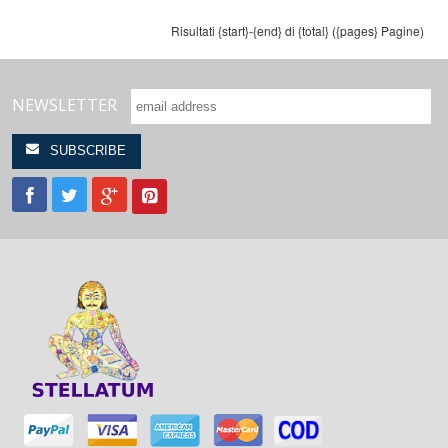
Risultati {start}-{end} di {total} ({pages} Pagine)
NEWSLETTER