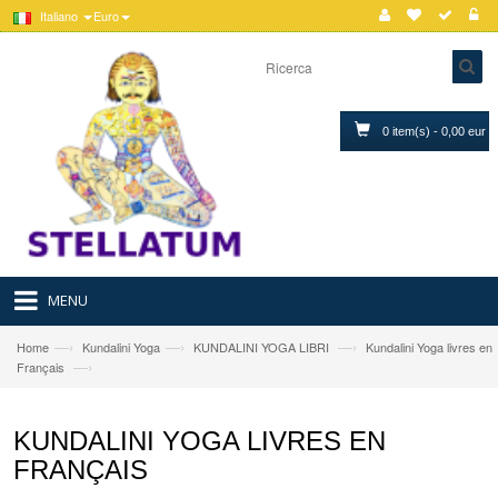
Italiano
Euro
0 item(s) - 0,00 eur
MENU
—›
—›
—›
Home
Kundalini Yoga
KUNDALINI YOGA LIBRI
Kundalini Yoga livres en
—›
Français
KUNDALINI YOGA LIVRES EN
FRANÇAIS