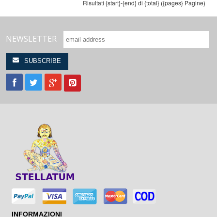
Risultati {start}-{end} di {total} ({pages} Pagine)
NEWSLETTER
INFORMAZIONI