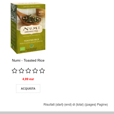
Numi - Toasted Rice
4,99 eur
ACQUISTA
Risultati {start}-{end} di {total} ({pages} Pagine)