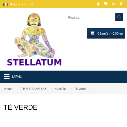
Italiano
Euro
0 item(s) - 0,00 eur
MENU
—›
—›
—›
—›
Home
TE E TISANE BIO
Numi Tè
Tè Verde
TÈ VERDE