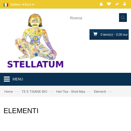
Italiano
Euro
0 item(s) - 0,00 eur
MENU
—›
—›
—›
—›
Home
TE E TISANE BIO
Hari Tea - Shoti Maa
Elementi
ELEMENTI