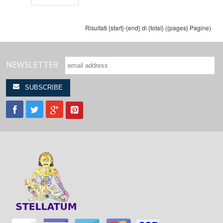
Risultati {start}-{end} di {total} ({pages} Pagine)
NEWSLETTER