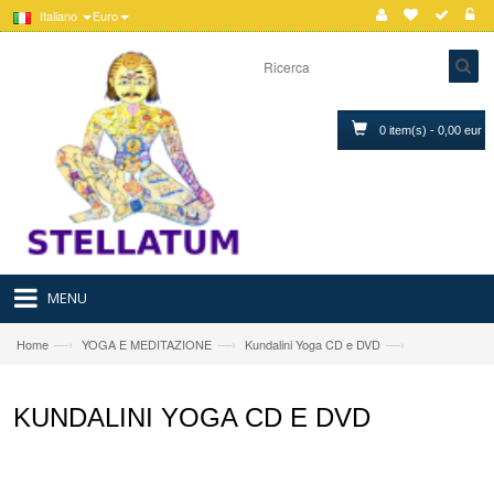
Italiano
Euro
0 item(s) - 0,00 eur
MENU
—›
—›
—›
Home
YOGA E MEDITAZIONE
Kundalini Yoga CD e DVD
KUNDALINI YOGA CD E DVD