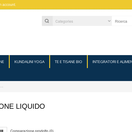
n account
.
NE
KUNDALINI YOGA
TE E TISANE BIO
INTEGRATORI E ALIME
—›
ONE LIQUIDO
Comparazione prodotto (0)