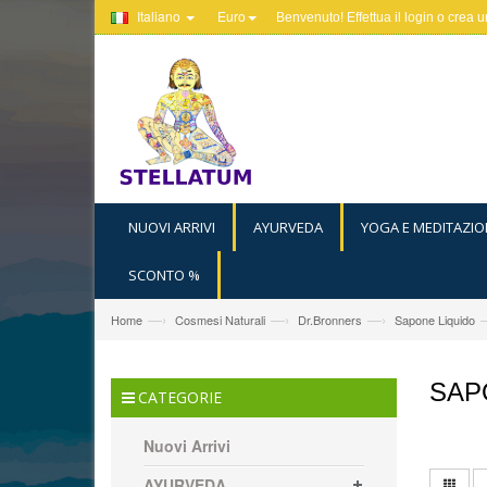
Italiano
Euro
Benvenuto! Effettua il
login
o
crea u
NUOVI ARRIVI
AYURVEDA
YOGA E MEDITAZIO
SCONTO %
—›
—›
—›
Home
Cosmesi Naturali
Dr.Bronners
Sapone Liquido
SAP
CATEGORIE
Nuovi Arrivi
AYURVEDA