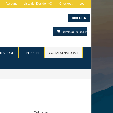
Account
Lista dei Desideri (0)
Checkout
Login
RICERCA
0 item(s) - 0,00 eur
NTAZIONE
BENESSERE
COSMESI NATURALI
Ordina per: