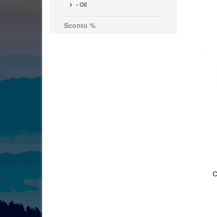
- Oli
Sconto %
C