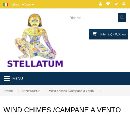
Italiano
Euro
0 item(s) - 0,00 eur
MENU
—›
—›
—›
Home
BENESSERE
Wind chimes /Campane a vento
WIND CHIMES /CAMPANE A VENTO