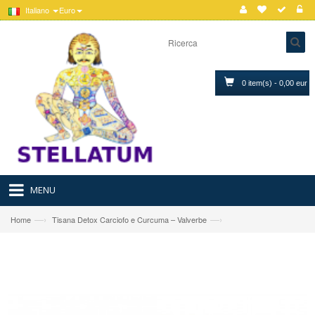
Italiano
Euro
0 item(s) - 0,00 eur
MENU
—›
—›
Home
Tisana Detox Carciofo e Curcuma – Valverbe