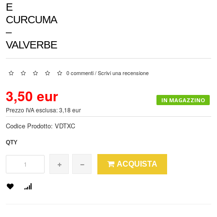
E
CURCUMA
–
VALVERBE
0 commenti
/
Scrivi una recensione
3,50 eur
IN MAGAZZINO
Prezzo IVA esclusa: 3,18 eur
Codice Prodotto:
VDTXC
QTY
ACQUISTA