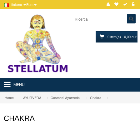
Italiano
Euro
0 item(s) - 0,00 eur
MENU
—›
—›
—›
—›
Home
AYURVEDA
Cosmesi Ayurveda
Chakra
CHAKRA