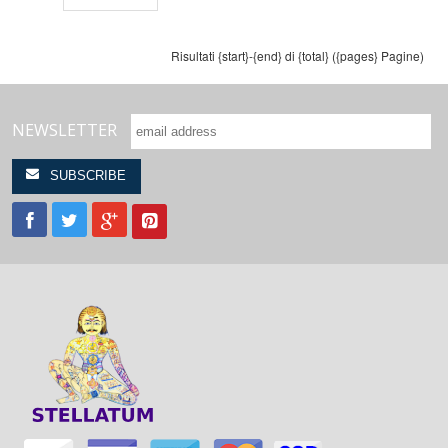
Risultati {start}-{end} di {total} ({pages} Pagine)
NEWSLETTER