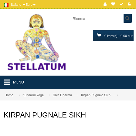
Italiano
Euro
0 item(s) - 0,00 eur
MENU
—›
—›
—›
—›
Home
Kundalini Yoga
Sikh Dharma
Kirpan Pugnale Sikh
KIRPAN PUGNALE SIKH