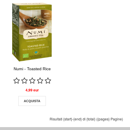
Numi - Toasted Rice
4,99 eur
ACQUISTA
Risultati {start}-{end} di {total} ({pages} Pagine)