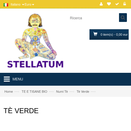
Italiano
Euro
0 item(s) - 0,00 eur
MENU
—›
—›
—›
—›
Home
TE E TISANE BIO
Numi Tè
Tè Verde
TÈ VERDE