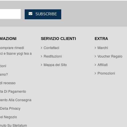
MAZIONI
SERVIZIO CLIENTI
EXTRA
comprare rimedi
Contattaci
Marchi
ci e tisane yogi tea a
Restituzioni
Voucher Regalo
Mappa del Sito
Affiliati
ioni
Promozioni
iamo?
 di recesso
ita Di Pagamento
ento Alla Consegna
 Della Privacy
del Negozio
uto Su Stellatum