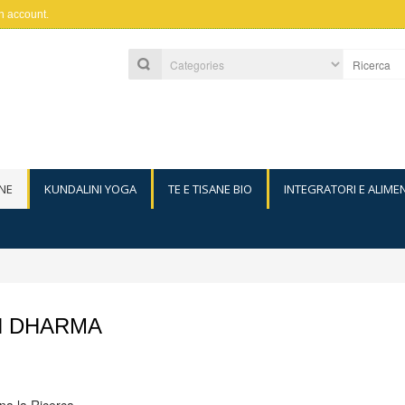
n account
.
NE
KUNDALINI YOGA
TE E TISANE BIO
INTEGRATORI E ALIME
H DHARMA