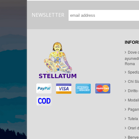
NEWSLETTER
INFOR
Dove 
ayurvedi
Roma
Spediz
Chi S
Diritto
Modal
Pagam
Tutela
Orari 
Benven