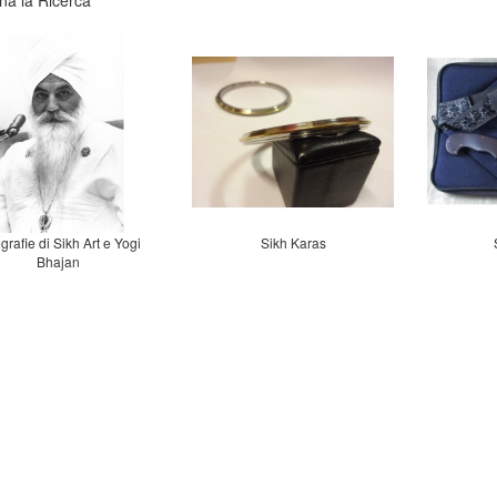
na la Ricerca
grafie di Sikh Art e Yogi
Sikh Karas
Bhajan