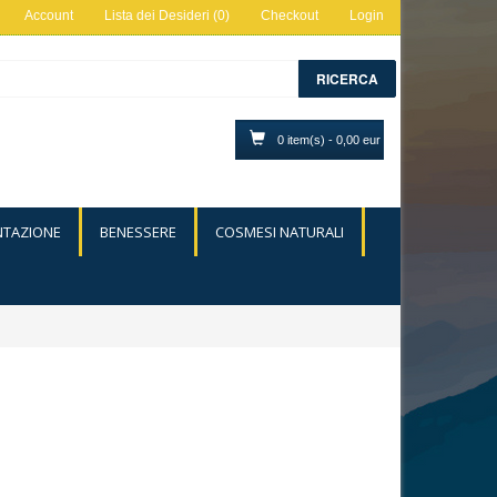
Account
Lista dei Desideri (0)
Checkout
Login
RICERCA
0 item(s) - 0,00 eur
NTAZIONE
BENESSERE
COSMESI NATURALI