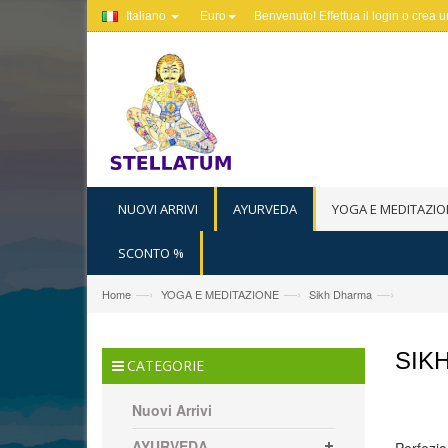
Italiano
Euro
Benvenuto! Effettua il
login
o
crea u
NUOVI ARRIVI
AYURVEDA
YOGA E MEDITAZIO
SCONTO %
—›
—›
—›
Home
YOGA E MEDITAZIONE
Sikh Dharma
SIK
CATEGORIE
Nuovi Arrivi
AYURVEDA