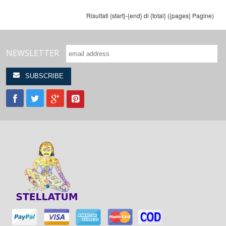
Risultati {start}-{end} di {total} ({pages} Pagine)
NEWSLETTER