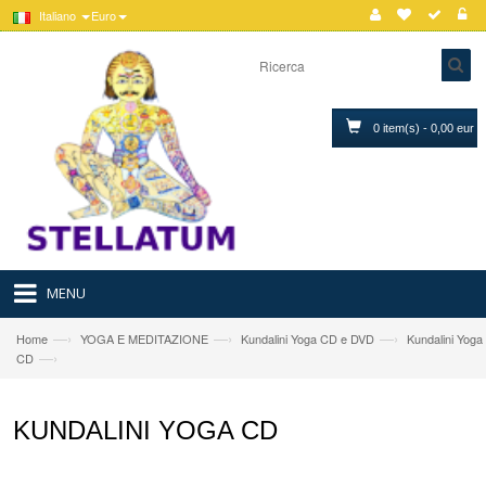
Italiano
Euro
0 item(s) - 0,00 eur
MENU
—›
—›
—›
Home
YOGA E MEDITAZIONE
Kundalini Yoga CD e DVD
Kundalini Yoga
—›
CD
KUNDALINI YOGA CD