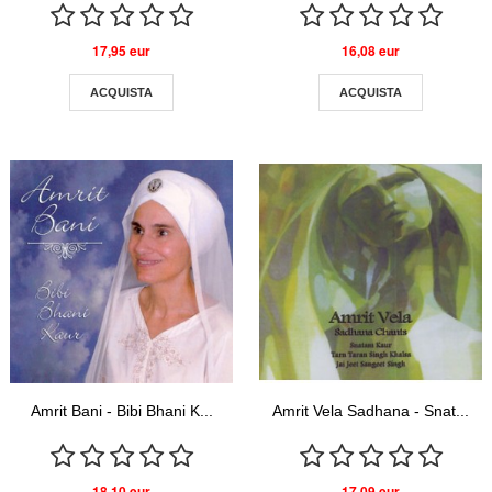
17,95 eur
16,08 eur
ACQUISTA
ACQUISTA
Amrit Bani - Bibi Bhani K...
Amrit Vela Sadhana - Snat...
18,10 eur
17,09 eur