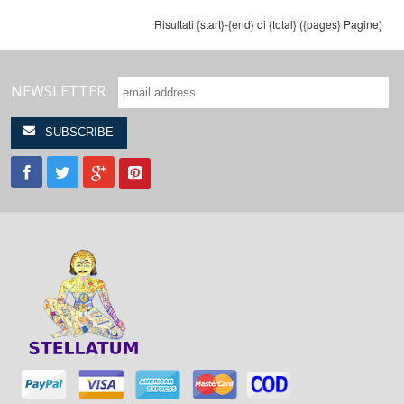
Risultati {start}-{end} di {total} ({pages} Pagine)
NEWSLETTER