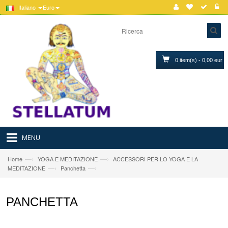
Italiano
Euro
0 item(s) - 0,00 eur
MENU
—›
—›
Home
YOGA E MEDITAZIONE
ACCESSORI PER LO YOGA E LA
—›
—›
MEDITAZIONE
Panchetta
PANCHETTA