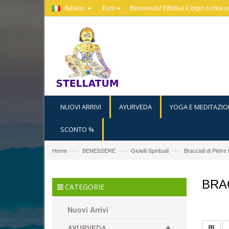
Italiano
Euro
Benvenuto! Effettua il
login
o
crea u
NUOVI ARRIVI
AYURVEDA
YOGA E MEDITAZIO
SCONTO %
—›
—›
—›
Home
BENESSERE
Gioielli Spirituali
Bracciali di Pietre
BRA
CATEGORIE
Nuovi Arrivi
AYURVEDA