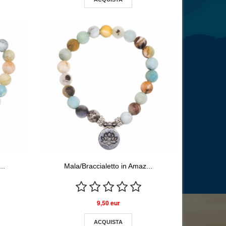
..
Mala/Braccialetto in Amaz...
9,50 eur
ACQUISTA