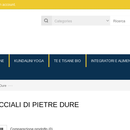
n account
.
NE
KUNDALINI YOGA
TE E TISANE BIO
INTEGRATORI E ALIME
—›
 Dure
CCIALI DI PIETRE DURE
Comparazione prodotto (0)