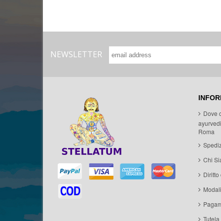
NEWSLETTER
INFOR
Dove 
ayurvedi
Roma
Spediz
Chi S
Diritto
Modal
Pagam
Tutela