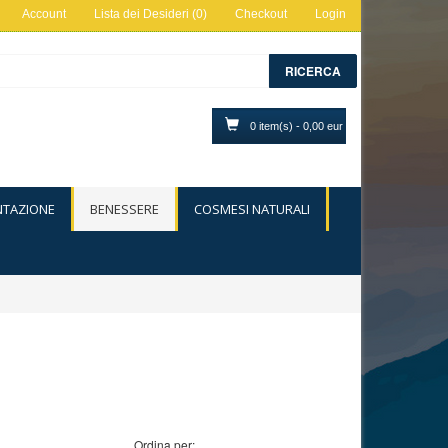
Account
Lista dei Desideri (0)
Checkout
Login
RICERCA
0 item(s) - 0,00 eur
NTAZIONE
BENESSERE
COSMESI NATURALI
Ordina per: