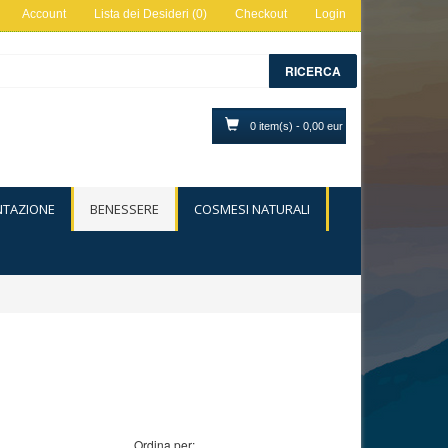
Account
Lista dei Desideri (0)
Checkout
Login
RICERCA
0 item(s) - 0,00 eur
NTAZIONE
BENESSERE
COSMESI NATURALI
Ordina per: