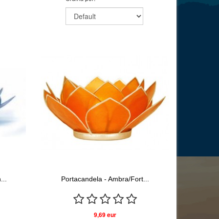
...
Portacandela - Ambra/Fort...
9,69 eur