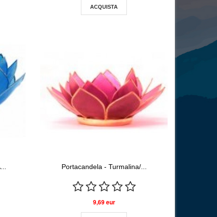
ACQUISTA
..
Portacandela - Turmalina/...
9,69 eur