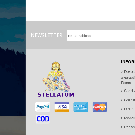
NEWSLETTER
INFOR
Dove 
ayurvedi
Roma
Spediz
Chi S
Diritto
Modal
Pagam