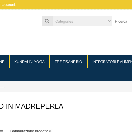
n account
.
NE
KUNDALINI YOGA
TE E TISANE BIO
INTEGRATORI E ALIME
—›
O IN MADREPERLA
Comparazione prodotto (0)