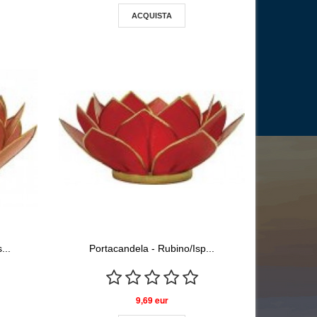
ACQUISTA
...
Portacandela - Rubino/Isp...
9,69 eur