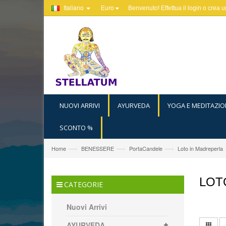
Italiano
Euro
Benvenuto! Effettua il
login
o
crea u
NUOVI ARRIVI
AYURVEDA
YOGA E MEDITAZIO
SCONTO %
—›
—›
—›
Home
BENESSERE
PortaCandele
Loto in Madreperla
LOT
CATEGORIE
Nuovi Arrivi
AYURVEDA