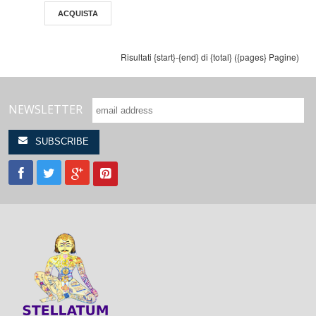
ACQUISTA
Risultati {start}-{end} di {total} ({pages} Pagine)
NEWSLETTER