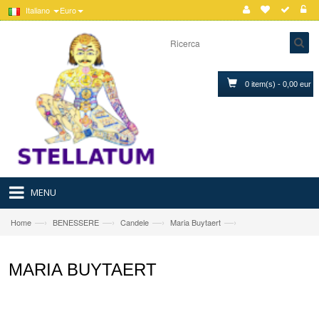
Italiano
Euro
0 item(s) - 0,00 eur
MENU
—›
—›
—›
—›
Home
BENESSERE
Candele
Maria Buytaert
MARIA BUYTAERT