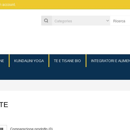
n account
.
NE
KUNDALINI YOGA
TE E TISANE BIO
INTEGRATORI E ALIME
TE
Comparazione prodotto (0)