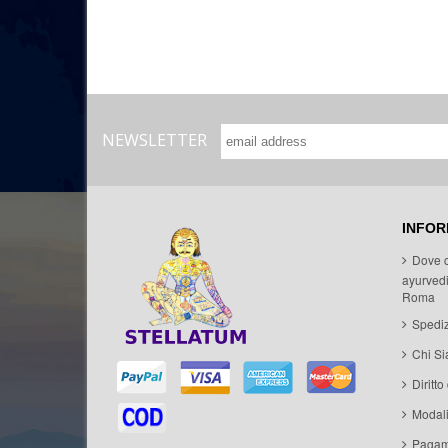
NEWSLETTER
INFOR
Dove 
ayurvedi
Roma
Spediz
Chi S
Diritto
Modal
Pagam