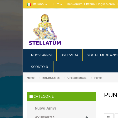
Italiano
Euro
Benvenuto! Effettua il
login
o
crea u
NUOVI ARRIVI
AYURVEDA
YOGA E MEDITAZIO
SCONTO %
—›
—›
—›
—›
Home
BENESSERE
Cristalloterapia
Punte
PUN
CATEGORIE
Nuovi Arrivi
AYURVEDA