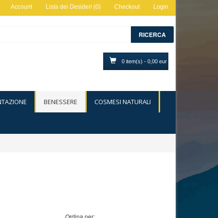
Account
Lista dei Desideri (0)
Checkout
Login
RICERCA
0 item(s) - 0,00 eur
NTAZIONE
BENESSERE
COSMESI NATURALI
Ordina per: