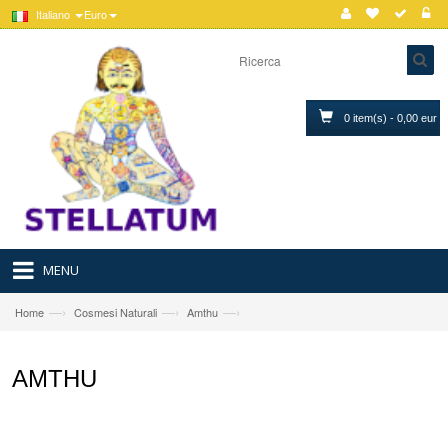
Italiano
Euro
0 item(s) - 0,00 eur
MENU
—›
—›
—›
Home
Cosmesi Naturali
Amthu
AMTHU