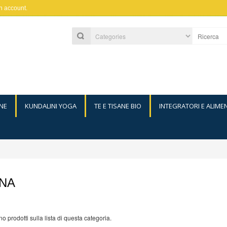
n account
.
NE
KUNDALINI YOGA
TE E TISANE BIO
INTEGRATORI E ALIME
NA
o prodotti sulla lista di questa categoria.