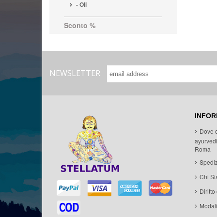
- Oli
Sconto %
NEWSLETTER
INFOR
Dove 
ayurvedi
Roma
Spediz
Chi S
Diritto
Modal