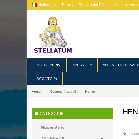
Italiano
Euro
Benvenuto! Effettua il
login
o
crea u
NUOVI ARRIVI
AYURVEDA
YOGA E MEDITAZIO
SCONTO %
—›
—›
—›
Home
Cosmesi Naturali
Henna
HEN
CATEGORIE
Nuovi Arrivi
Non ci son
AYURVEDA