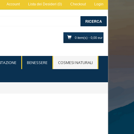
Account
Lista dei Desideri (0)
Checkout
Login
RICERCA
0 item(s) - 0,00 eur
NTAZIONE
BENESSERE
COSMESI NATURALI