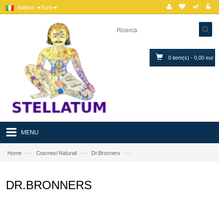
Italiano
Euro
0 item(s) - 0,00 eur
MENU
—›
—›
—›
Home
Cosmesi Naturali
Dr.Bronners
DR.BRONNERS