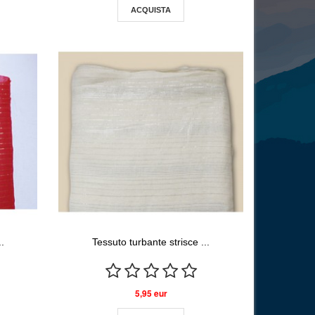
ACQUISTA
..
Tessuto turbante strisce ...
5,95 eur