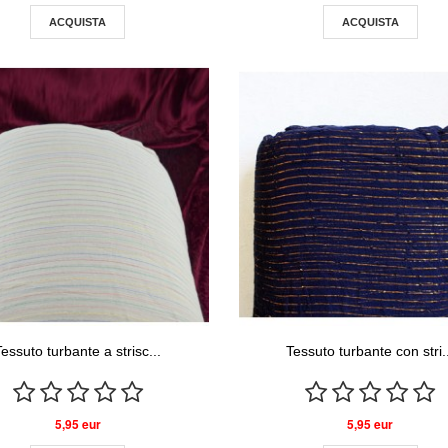
ACQUISTA
ACQUISTA
Tessuto turbante a strisc...
Tessuto turbante con stri.
5,95 eur
5,95 eur