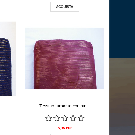
ACQUISTA
..
Tessuto turbante con stri...
5,95 eur