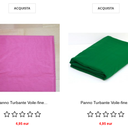
ACQUISTA
ACQUISTA
anno Turbante Voile-fine...
Panno Turbante Voile-fine.
4,95 eur
4,95 eur