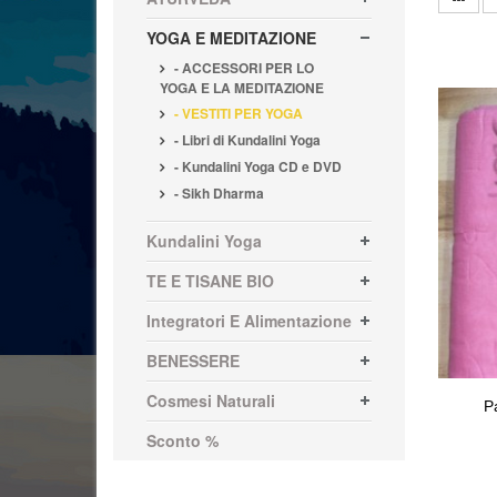
YOGA E MEDITAZIONE
- ACCESSORI PER LO
YOGA E LA MEDITAZIONE
- VESTITI PER YOGA
- Libri di Kundalini Yoga
- Kundalini Yoga CD e DVD
- Sikh Dharma
Kundalini Yoga
TE E TISANE BIO
Integratori E Alimentazione
BENESSERE
Cosmesi Naturali
P
Sconto %